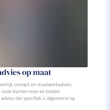
advies op maat
oonlijk contact en maatwerkadvies.
 onze klanten mee en bieden
 advies dat specifiek is afgestemd op