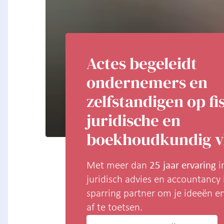
Actes begeleidt
ondernemers en
zelfstandigen op fi
juridische en
boekhoudkundig v
Met meer dan
25 jaar ervaring
in
juridisch advies en accountancy 
sparring partner om je ideeën e
af te toetsen.