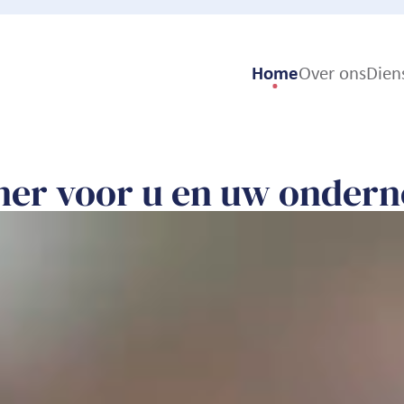
Home
Over ons
Dien
Ons Verhaal
Onze Waarde
Ons Team
tner voor u en uw onder