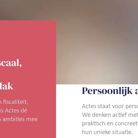
scaal,
lak
Persoonlijk 
 fiscaliteit,
Actes staat voor pers
is Actes dé
We denken actief met
n ambities mee
praktisch en concreet
hun unieke situatie.