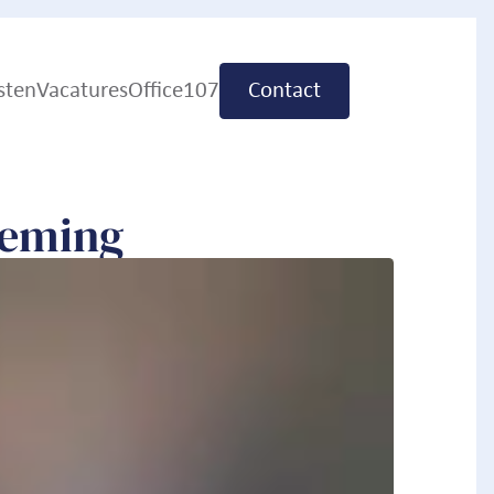
sten
Vacatures
Office107
Contact
n
neming